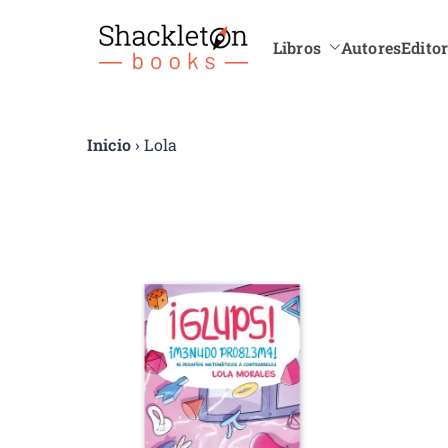
Libros
Autores
Editor
Shackle
Inicio
› Lola
Mostrando el único resultado