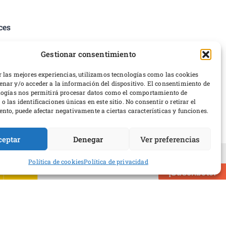
ces
tica de privacidad
Gestionar consentimiento
iciones del servicio
erencias de cookies
r las mejores experiencias, utilizamos tecnologías como las cookies
nar y/o acceder a la información del dispositivo. El consentimiento de
ticas de devoluciones y reembolsos
logías nos permitirá procesar datos como el comportamiento de
rrollo web
 las identificaciones únicas en este sitio. No consentir o retirar el
nto, puede afectar negativamente a ciertas características y funciones.
ceptar
Denegar
Ver preferencias
Política de cookies
Política de privacidad
erio de Cultura y Deporte
¡Suscríbete!