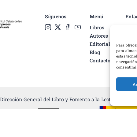
Síguenos
Menú
Enla
Libros
Polí
Autores
Cond
Editorial
Pref
Para ofrece
para almace
Blog
Polí
estas tecno
Contacto
Desa
navegación o
consentimie
A
Dirección General del Libro y Fomento a la Lectura, Minist