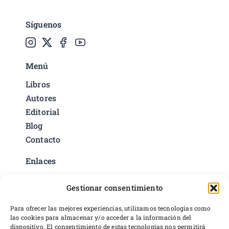
Síguenos
Menú
Libros
Autores
Editorial
Blog
Contacto
Enlaces
Política de privacidad
Gestionar consentimiento
Condiciones del servicio
Preferencias de cookies
Para ofrecer las mejores experiencias, utilizamos tecnologías como
las cookies para almacenar y/o acceder a la información del
Políticas de devoluciones y reembolsos
dispositivo. El consentimiento de estas tecnologías nos permitirá