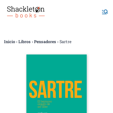
Shackletonb
ooks
Inicio
›
Libros
›
Pensadores
› Sartre