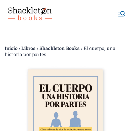
Shackletonb
ooks
Inicio
›
Libros
›
Shackleton Books
› El cuerpo, una
historia por partes