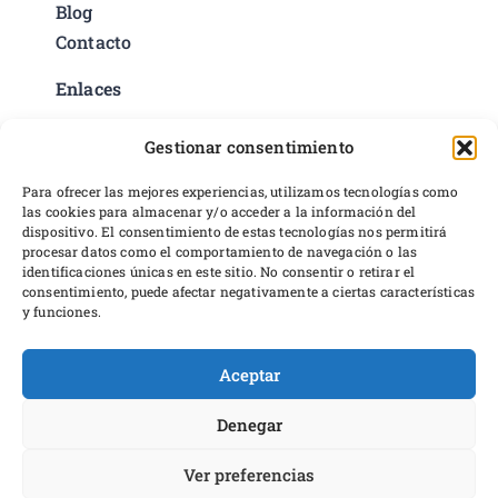
Blog
Contacto
Enlaces
Política de privacidad
Gestionar consentimiento
Condiciones del servicio
Preferencias de cookies
Para ofrecer las mejores experiencias, utilizamos tecnologías como
las cookies para almacenar y/o acceder a la información del
Políticas de devoluciones y reembolsos
dispositivo. El consentimiento de estas tecnologías nos permitirá
Desarrollo web
procesar datos como el comportamiento de navegación o las
identificaciones únicas en este sitio. No consentir o retirar el
consentimiento, puede afectar negativamente a ciertas características
y funciones.
Aceptar
Proyecto financiado por Dirección General del Libro y Fomento a
la Lectura, Ministerio de Cultura y Deporte
Denegar
Ver preferencias