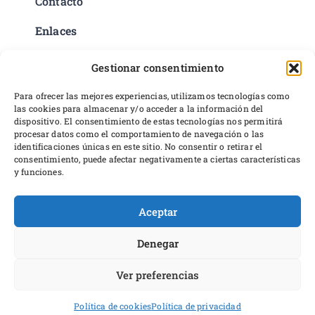
Contacto
Enlaces
Política de privacidad
Gestionar consentimiento
Condiciones del servicio
Preferencias de cookies
Para ofrecer las mejores experiencias, utilizamos tecnologías como
las cookies para almacenar y/o acceder a la información del
Políticas de devoluciones y reembolsos
dispositivo. El consentimiento de estas tecnologías nos permitirá
Desarrollo web
procesar datos como el comportamiento de navegación o las
identificaciones únicas en este sitio. No consentir o retirar el
consentimiento, puede afectar negativamente a ciertas características
y funciones.
Aceptar
Proyecto financiado por Dirección General del Libro y Fomento a
la Lectura, Ministerio de Cultura y Deporte
Denegar
Ver preferencias
Política de cookies
Política de privacidad
¡Suscríbete!