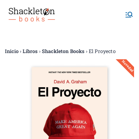
Shackletonb
ooks
Inicio
›
Libros
›
Shackleton Books
› El Proyecto
Novedad