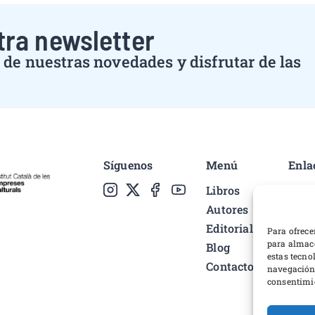
tra newsletter
de nuestras novedades y disfrutar de las
Síguenos
Menú
Enla
Libros
Polí
Autores
Cond
Editorial
Pref
Para ofrece
para almace
Blog
Polí
estas tecno
Contacto
Desa
navegación o
consentimie