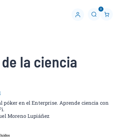
0
C
u
e
n
t
a
 de la ciencia
l
 póker en el Enterprise. Aprende ciencia con
i.
uel Moreno Lupiáñez
luidos