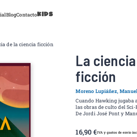
KIDS
ial
Blog
Contacto
tonbooks
ia de la ciencia ficción
La ciencia
ficción
Moreno Lupiáñez, Manue
Cuando Hawking jugaba al
las obras de culto del Sci-F
De Jordi José Pont y Man
16,90
€
IVA y gastos de envío inc