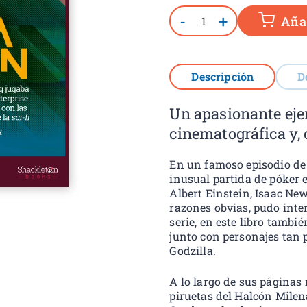
-
+
Añad
Descripción
D
Un apasionante ejerc
cinematográfica y, 
En un famoso episodio de 
inusual partida de póker 
Albert Einstein, Isaac Ne
razones obvias, pudo inter
serie, en este libro tambi
junto con personajes tan 
Godzilla.
A lo largo de sus páginas
piruetas del Halcón Milen