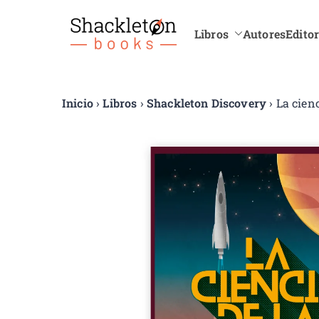
Libros
Autores
Editor
Shackle
Inicio
›
Libros
›
Shackleton Discovery
› La cienc