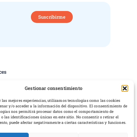
Suscribirme
ces
tica de privacidad
Gestionar consentimiento
iciones del servicio
erencias de cookies
r las mejores experiencias, utilizamos tecnologías como las cookies
nar y/o acceder a la información del dispositivo. El consentimiento de
ticas de devoluciones y reembolsos
logías nos permitirá procesar datos como el comportamiento de
rrollo web
 las identificaciones únicas en este sitio. No consentir o retirar el
nto, puede afectar negativamente a ciertas características y funciones.