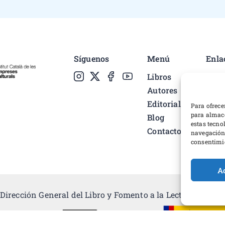
Síguenos
Menú
Enla
Libros
Polí
Autores
Cond
Editorial
Pref
Para ofrece
para almace
Blog
Polí
estas tecno
Contacto
Desa
navegación o
consentimie
A
Dirección General del Libro y Fomento a la Lectura, Minist