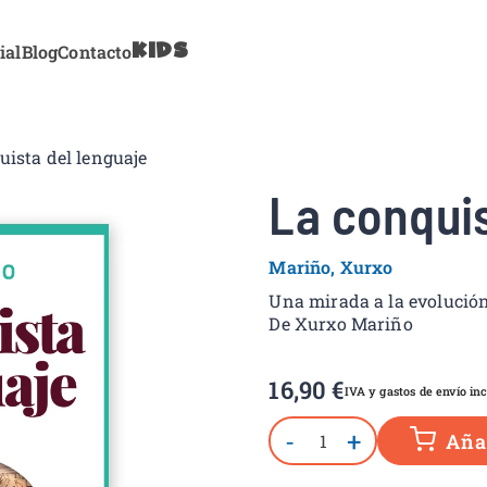
KIDS
ial
Blog
Contacto
tonbooks
uista del lenguaje
La conquis
Mariño, Xurxo
Una mirada a la evolución
De Xurxo Mariño
16,90
€
IVA y gastos de envío inc
-
+
Añad