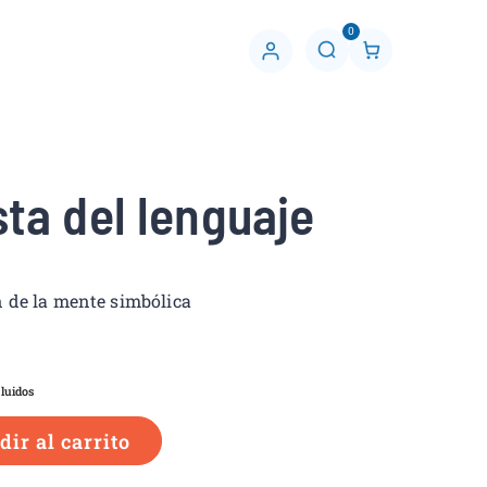
0
C
u
e
n
t
a
ta del lenguaje
 de la mente simbólica
luidos
ir al carrito