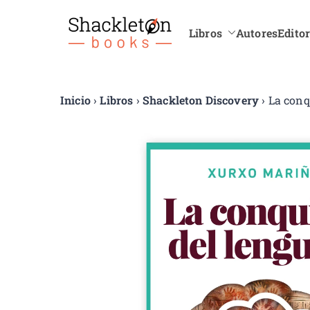
Libros
Autores
Editor
Shackle
Inicio
›
Libros
›
Shackleton Discovery
› La conq