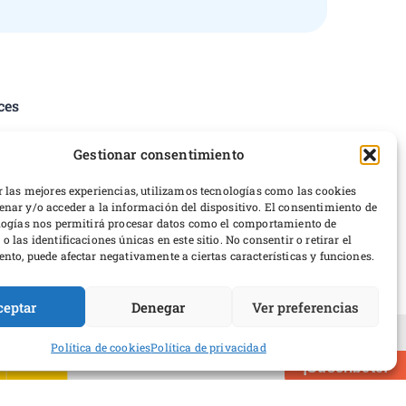
ces
tica de privacidad
Gestionar consentimiento
iciones del servicio
erencias de cookies
r las mejores experiencias, utilizamos tecnologías como las cookies
nar y/o acceder a la información del dispositivo. El consentimiento de
ticas de devoluciones y reembolsos
logías nos permitirá procesar datos como el comportamiento de
rrollo web
 las identificaciones únicas en este sitio. No consentir o retirar el
nto, puede afectar negativamente a ciertas características y funciones.
ceptar
Denegar
Ver preferencias
Política de cookies
Política de privacidad
erio de Cultura y Deporte
¡Suscríbete!