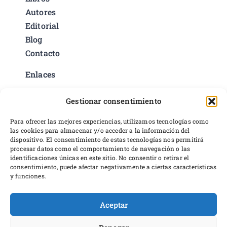
Autores
Editorial
Blog
Contacto
Enlaces
Política de privacidad
Gestionar consentimiento
Condiciones del servicio
Preferencias de cookies
Para ofrecer las mejores experiencias, utilizamos tecnologías como
las cookies para almacenar y/o acceder a la información del
Políticas de devoluciones y reembolsos
dispositivo. El consentimiento de estas tecnologías nos permitirá
Desarrollo web
procesar datos como el comportamiento de navegación o las
identificaciones únicas en este sitio. No consentir o retirar el
consentimiento, puede afectar negativamente a ciertas características
y funciones.
Aceptar
Proyecto financiado por Dirección General del Libro y Fomento a
la Lectura, Ministerio de Cultura y Deporte