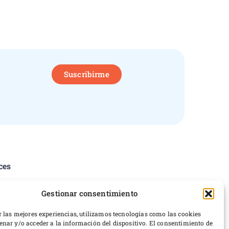
Suscribirme
ces
tica de privacidad
Gestionar consentimiento
iciones del servicio
erencias de cookies
r las mejores experiencias, utilizamos tecnologías como las cookies
nar y/o acceder a la información del dispositivo. El consentimiento de
ticas de devoluciones y reembolsos