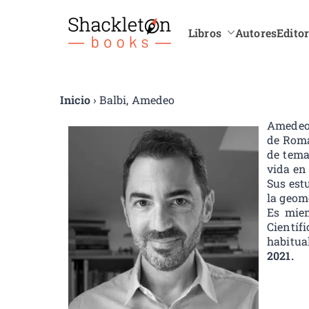
Libros
Autores
Editor
Shackle
Inicio
› Balbi, Amedeo
Amedeo 
de Roma
de tema
vida en
Sus est
la geom
Es miem
Científ
habitua
2021.