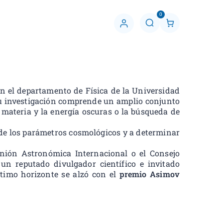
0
C
u
e
n
t
a
n el departamento de Física de la Universidad
 su investigación comprende un amplio conjunto
a materia y la energía oscuras o la búsqueda de
 de los parámetros cosmológicos y a determinar
Unión Astronómica Internacional o el Consejo
 un reputado divulgador científico e invitado
ltimo horizonte se alzó con el
premio Asimov