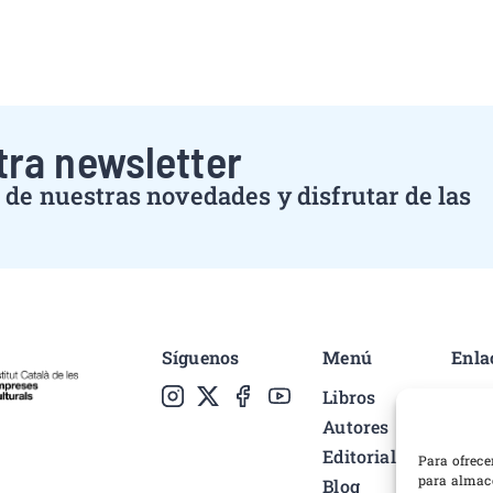
tra newsletter
de nuestras novedades y disfrutar de las
Síguenos
Menú
Enla
Libros
Polí
Autores
Cond
Editorial
Pref
Para ofrece
para almace
Blog
Polí