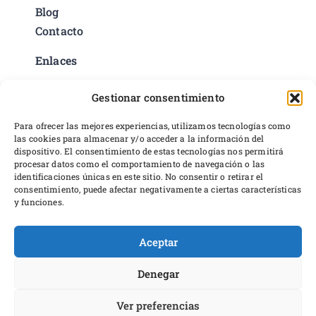
Blog
Contacto
Enlaces
Política de privacidad
Gestionar consentimiento
Condiciones del servicio
Preferencias de cookies
Para ofrecer las mejores experiencias, utilizamos tecnologías como
las cookies para almacenar y/o acceder a la información del
Políticas de devoluciones y reembolsos
dispositivo. El consentimiento de estas tecnologías nos permitirá
Desarrollo web
procesar datos como el comportamiento de navegación o las
identificaciones únicas en este sitio. No consentir o retirar el
consentimiento, puede afectar negativamente a ciertas características
y funciones.
Aceptar
Proyecto financiado por Dirección General del Libro y Fomento a
la Lectura, Ministerio de Cultura y Deporte
Denegar
Ver preferencias