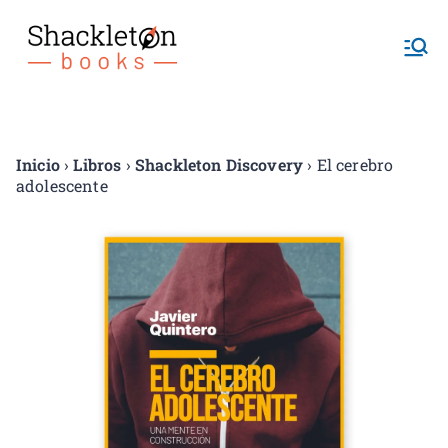
Shackletonb
ooks
Inicio
›
Libros
›
Shackleton Discovery
› El cerebro
adolescente