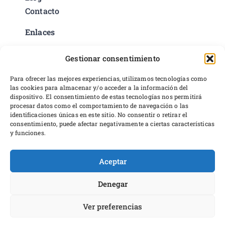
Contacto
Enlaces
Política de privacidad
Gestionar consentimiento
Condiciones del servicio
Preferencias de cookies
Para ofrecer las mejores experiencias, utilizamos tecnologías como
las cookies para almacenar y/o acceder a la información del
Políticas de devoluciones y reembolsos
dispositivo. El consentimiento de estas tecnologías nos permitirá
Desarrollo web
procesar datos como el comportamiento de navegación o las
identificaciones únicas en este sitio. No consentir o retirar el
consentimiento, puede afectar negativamente a ciertas características
y funciones.
Aceptar
Proyecto financiado por Dirección General del Libro y Fomento a
la Lectura, Ministerio de Cultura y Deporte
Denegar
Ver preferencias