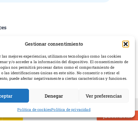
ces
tica de privacidad
Gestionar consentimiento
iciones del servicio
erencias de cookies
r las mejores experiencias, utilizamos tecnologías como las cookies
nar y/o acceder a la información del dispositivo. El consentimiento de
ticas de devoluciones y reembolsos
logías nos permitirá procesar datos como el comportamiento de
rrollo web
 las identificaciones únicas en este sitio. No consentir o retirar el
nto, puede afectar negativamente a ciertas características y funciones.
ceptar
Denegar
Ver preferencias
Política de cookies
Política de privacidad
erio de Cultura y Deporte
¡Suscríbete!