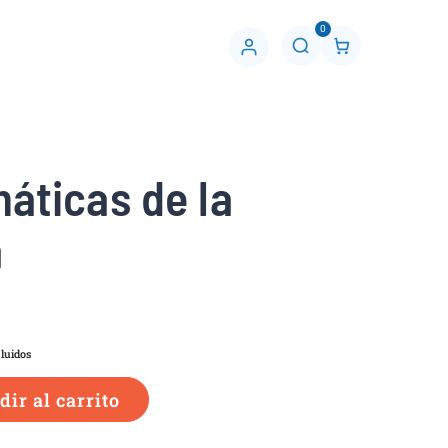
0
C
u
e
n
t
a
áticas de la
a
luidos
ir al carrito