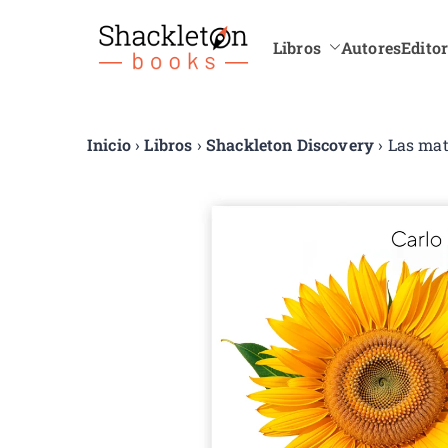
Libros
Autores
Editor
Shackle
Inicio
›
Libros
›
Shackleton Discovery
› Las mat