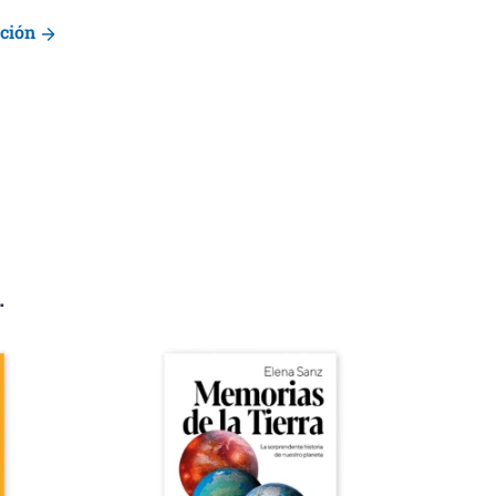
ución
.