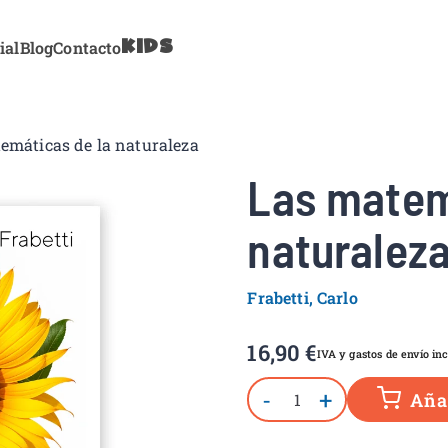
KIDS
ial
Blog
Contacto
tonbooks
emáticas de la naturaleza
Las matem
naturalez
Frabetti, Carlo
16,90
€
IVA y gastos de envío inc
-
+
Añad