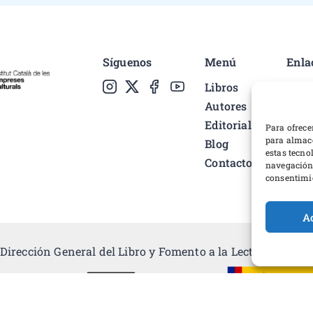
Síguenos
Menú
Enla
Libros
Polí
Autores
Cond
Editorial
Pref
Para ofrece
para almace
Blog
Polí
estas tecno
Contacto
Desa
navegación o
consentimie
A
Dirección General del Libro y Fomento a la Lectura, Minist